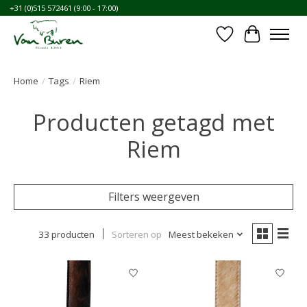
+31 (0)515 572461 (9:00 - 17:00)
Verlanglijst
Winkelwa
Home
/
Tags
/
Riem
Producten getagd met
Riem
Filters weergeven
33 producten
Sorteren op
Meest bekeken