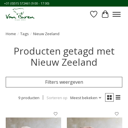
+31 (0)515 572461 (9:00 - 17:00)
Verlanglijst
Winkelwa
Home
/
Tags
/
Nieuw Zeeland
Producten getagd met
Nieuw Zeeland
Filters weergeven
9 producten
Sorteren op
Meest bekeken