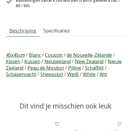
Bestellingen vanaf €700 worden franco geleverd (NL /
BE / DE)
Beschrijving
Specificaties
45x45cm
/
Blanc
/
Coussin
/
de Nouvelle-Zélande
/
Kissen
/
Kussen
/
Neuseeland
/
New Zealand
/
Nieuw
Zeeland
/
Peau de Mouton
/
Pillow
/
Schaffell
/
Schapenvacht
/
Sheepskin
/
Weiß
/
White
/
Wit
Dit vind je misschien ook leuk
Items van productcarrousel