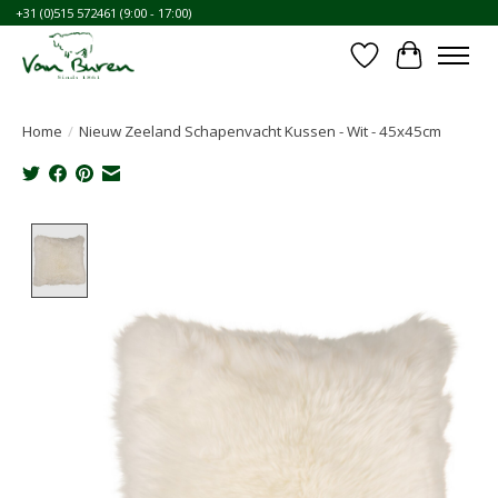
+31 (0)515 572461 (9:00 - 17:00)
Verlanglijst
Winkelwa
Home
/
Nieuw Zeeland Schapenvacht Kussen - Wit - 45x45cm
Product image slideshow Items