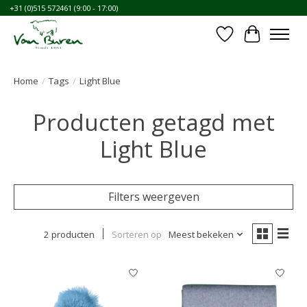
+31 (0)515 572461 (9:00 - 17:00)
Verlanglijst
Winkelwa
Home
/
Tags
/
Light Blue
Producten getagd met
Light Blue
Filters weergeven
2 producten
Sorteren op
Meest bekeken