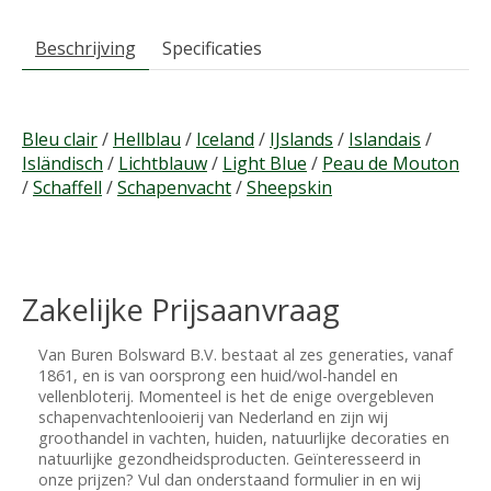
Beschrijving
Specificaties
Bleu clair
/
Hellblau
/
Iceland
/
IJslands
/
Islandais
/
Isländisch
/
Lichtblauw
/
Light Blue
/
Peau de Mouton
/
Schaffell
/
Schapenvacht
/
Sheepskin
Zakelijke Prijsaanvraag
Van Buren Bolsward B.V. bestaat al zes generaties, vanaf
1861, en is van oorsprong een huid/wol-handel en
vellenbloterij. Momenteel is het de enige overgebleven
schapenvachtenlooierij van Nederland en zijn wij
groothandel in vachten, huiden, natuurlijke decoraties en
natuurlijke gezondheidsproducten. Geïnteresseerd in
onze prijzen? Vul dan onderstaand formulier in en wij