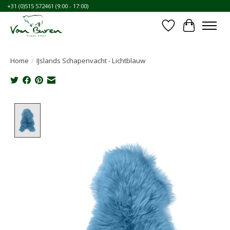
+31 (0)515 572461 (9:00 - 17:00)
Verlanglijst
Winkelwa
Home
/
IJslands Schapenvacht - Lichtblauw
Product image slideshow Items