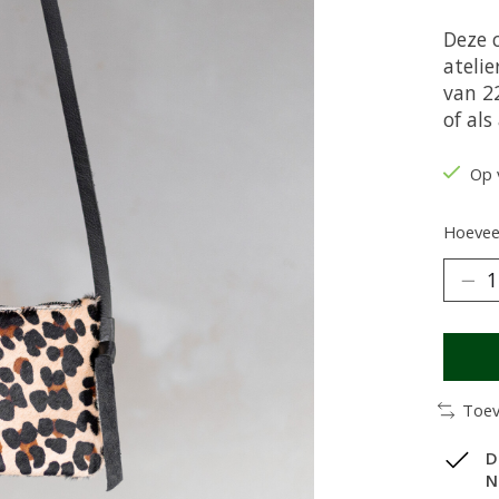
Deze 
atelie
van 2
of als
Op 
Hoeveel
Toev
D
N