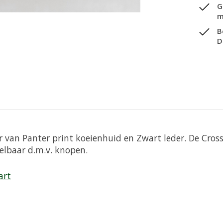
G
m
B
D
r van Panter print koeienhuid en Zwart leder. De Cro
telbaar d.m.v. knopen.
art