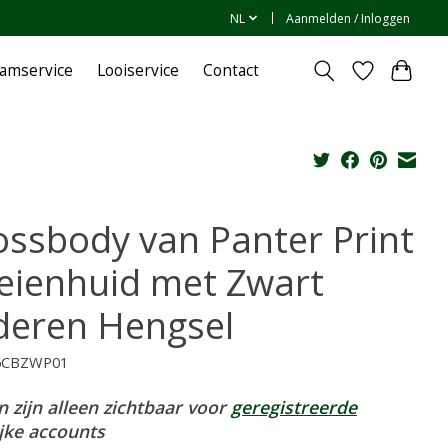
NL
Aanmelden / Inloggen
amservice
Looiservice
Contact
ossbody van Panter Print
eienhuid met Zwart
deren Hengsel
06CBZWP01
n zijn alleen zichtbaar voor
geregistreerde
ijke accounts