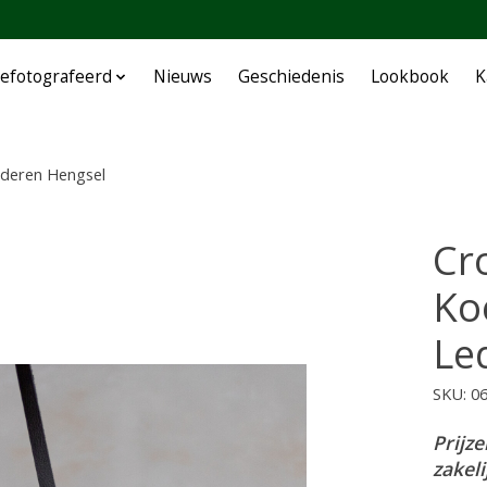
efotografeerd
Nieuws
Geschiedenis
Lookbook
K
ederen Hengsel
Cr
Ko
Le
SKU: 
Prijze
zakel