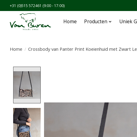
+31 (0)515 572461 (9:00 - 17:00)
Home
Producten
Uniek G
Home
/
Crossbody van Panter Print Koeienhuid met Zwart L
Product image slideshow Items