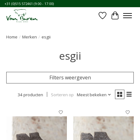
+31 (0)515 572461 (9:00 - 17:00)
Verlanglijst
Winkelwa
Home
/
Merken
/
esgii
esgii
Filters weergeven
34 producten
Sorteren op
Meest bekeken