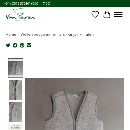
+31 (0)515 572461 (9:00 - 17:00)
Verlanglijst
Winkelwa
Home
/
Wollen bodywarmer Taru - Grijs - 7 maten
Product image slideshow Items