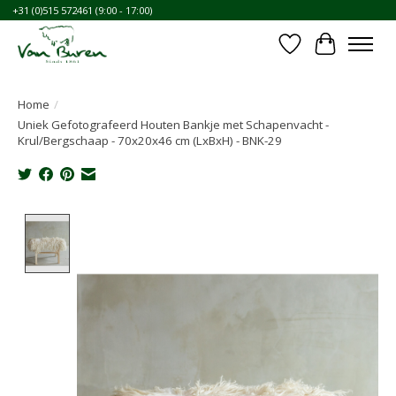
+31 (0)515 572461 (9:00 - 17:00)
Verlanglijst
Winkelwa
Home
/
Uniek Gefotografeerd Houten Bankje met Schapenvacht -
Krul/Bergschaap - 70x20x46 cm (LxBxH) - BNK-29
Product image slideshow Items