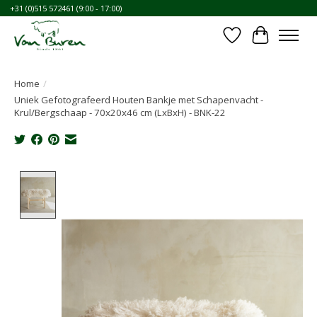
+31 (0)515 572461 (9:00 - 17:00)
Verlanglijst
Winkelwa
Home
/
Uniek Gefotografeerd Houten Bankje met Schapenvacht -
Krul/Bergschaap - 70x20x46 cm (LxBxH) - BNK-22
Product image slideshow Items