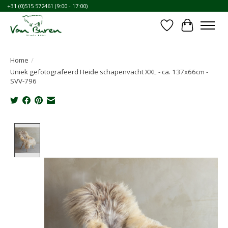
+31 (0)515 572461 (9:00 - 17:00)
Verlanglijst
Winkelwa
Home
/
Uniek gefotografeerd Heide schapenvacht XXL - ca. 137x66cm -
SVV-796
Product image slideshow Items