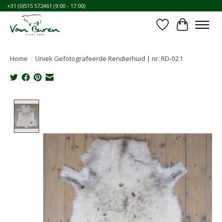
+31 (0)515 572461 (9:00 - 17:00)
Verlanglijst
Winkelwa
Home
/
Uniek Gefotografeerde Rendierhuid | nr. RD-021
Product image slideshow Items