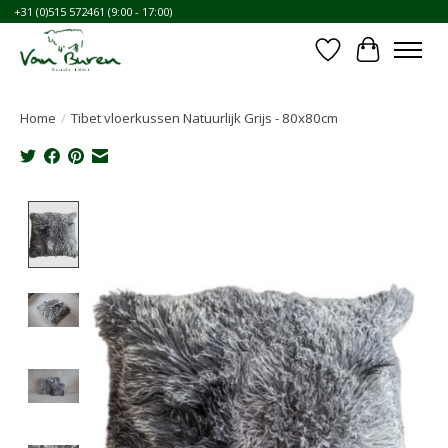
+31 (0)515 572461 (9:00 - 17:00)
Verlanglijst
Winkelwa
Home
/
Tibet vloerkussen Natuurlijk Grijs - 80x80cm
Product image slideshow Items