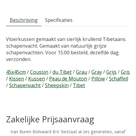
Beschrijving
Specificaties
Vloerkussen gemaakt van sierlijk krullend Tibetaans
schapenvacht. Gemaakt van natuurlijk grijze
schapenvachten. Voor 15:00 besteld, dezelfde dag
verzonden.
45x45cm
/
Coussin
/
du Tibet
/
Grau
/
Gray
/
Grijs
/
Gris
/
Kissen
/
Kussen
/
Peau de Mouton
/
Pillow
/
Schaffell
/
Schapenvacht
/
Sheepskin
/
Tibet
Zakelijke Prijsaanvraag
Van Buren Bolsward B.V. bestaat al zes generaties, vanaf