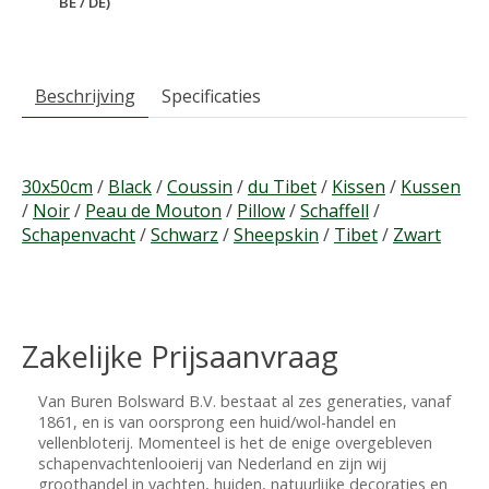
BE / DE)
Beschrijving
Specificaties
30x50cm
/
Black
/
Coussin
/
du Tibet
/
Kissen
/
Kussen
/
Noir
/
Peau de Mouton
/
Pillow
/
Schaffell
/
Schapenvacht
/
Schwarz
/
Sheepskin
/
Tibet
/
Zwart
Zakelijke Prijsaanvraag
Van Buren Bolsward B.V. bestaat al zes generaties, vanaf
1861, en is van oorsprong een huid/wol-handel en
vellenbloterij. Momenteel is het de enige overgebleven
schapenvachtenlooierij van Nederland en zijn wij
groothandel in vachten, huiden, natuurlijke decoraties en