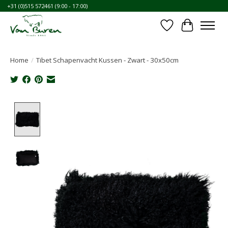
+31 (0)515 572461 (9:00 - 17:00)
Verlanglijst
Winkelwa
Home
/
Tibet Schapenvacht Kussen - Zwart - 30x50cm
Product image slideshow Items