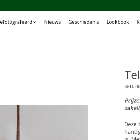
efotografeerd
Nieuws
Geschiedenis
Lookbook
K
Te
SKU: 0
Prijze
zakel
Deze 
handg
is. M