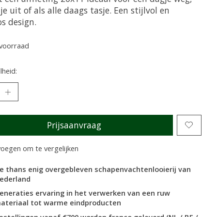
e uit of als alle daags tasje. Een stijlvol en
os design.
voorraad
heid:
Prijsaanvraag
oegen om te vergelijken
e thans enig overgebleven schapenvachtenlooierij van
ederland
eneraties ervaring in het verwerken van een ruw
ateriaal tot warme eindproducten
estellingen vanaf €700 worden franco geleverd (NL / BE /