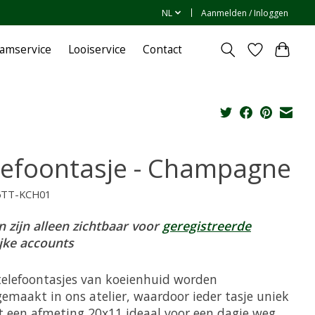
NL
Aanmelden / Inloggen
amservice
Looiservice
Contact
lefoontasje - Champagne
6TT-KCH01
n zijn alleen zichtbaar voor
geregistreerde
ijke accounts
telefoontasjes van koeienhuid worden
emaakt in ons atelier, waardoor ieder tasje uniek
et een afmeting 20x11 ideaal voor een dagje weg,