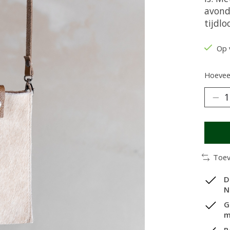
avondj
tijdlo
Op 
Hoeveel
Toev
D
N
G
m
B