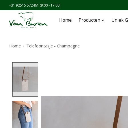
+31 (0)515 572461 (9:00 - 17:00)
Home
Producten
Uniek G
Home
/
Telefoontasje - Champagne
Product image slideshow Items