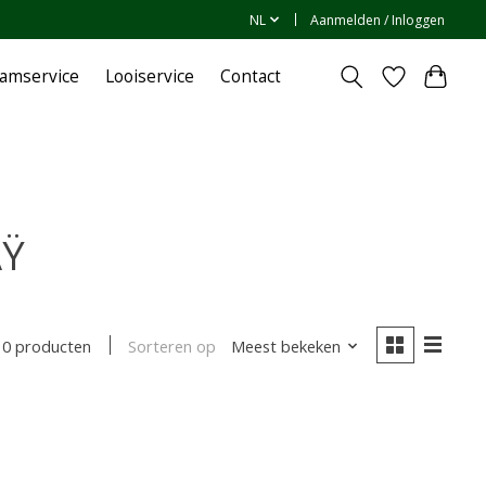
NL
Aanmelden / Inloggen
amservice
Looiservice
Contact
ÃŸ
Sorteren op
Meest bekeken
0 producten