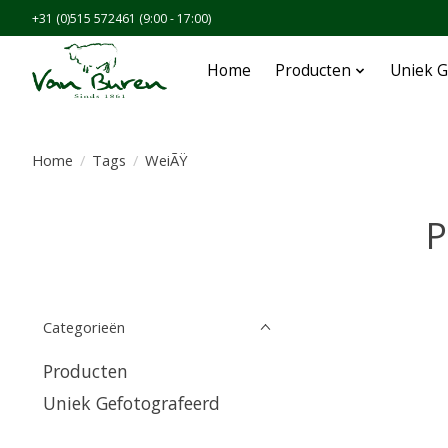
+31 (0)515 572461 (9:00 - 17:00)
Home
Producten
Uniek G
Home
/
Tags
/
WeiÃŸ
P
Categorieën
Producten
Uniek Gefotografeerd