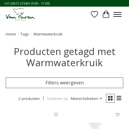
+31 (0)515 572461 (9:00 - 17:00)
Verlanglijst
Winkelwa
Home
/
Tags
/
Warmwaterkruik
Producten getagd met
Warmwaterkruik
Filters weergeven
2 producten
Sorteren op
Meest bekeken