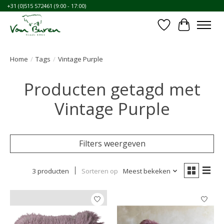
+31 (0)515 572461 (9:00 - 17:00)
Verlanglijst
Winkelwa
Home
/
Tags
/
Vintage Purple
Producten getagd met
Vintage Purple
Filters weergeven
3 producten
Sorteren op
Meest bekeken