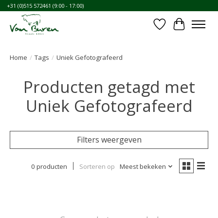
+31 (0)515 572461 (9:00 - 17:00)
Verlanglijst
Winkelwa
Home
/
Tags
/
Uniek Gefotografeerd
Producten getagd met
Uniek Gefotografeerd
Filters weergeven
0 producten
Sorteren op
Meest bekeken