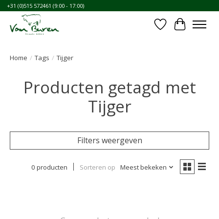
+31 (0)515 572461 (9:00 - 17:00)
Verlanglijst
Winkelwa
Home
/
Tags
/
Tijger
Producten getagd met
Tijger
Filters weergeven
0 producten
Sorteren op
Meest bekeken