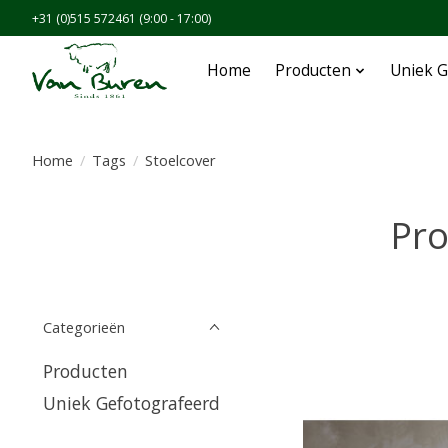
+31 (0)515 572461 (9:00 - 17:00)
Home
Producten
Uniek G
Home
/
Tags
/
Stoelcover
Pro
Categorieën
Producten
Uniek Gefotografeerd