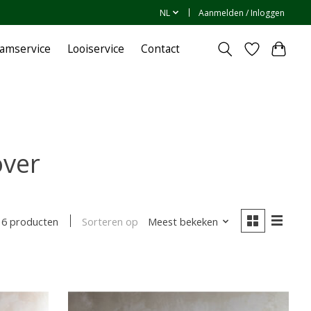
NL
Aanmelden / Inloggen
amservice
Looiservice
Contact
over
Sorteren op
Meest bekeken
6 producten