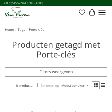
+31 (0)515 572461 (9:00 - 17:00)
Verlanglijst
Winkelwa
Home
/
Tags
/
Porte-clés
Producten getagd met
Porte-clés
Filters weergeven
0 producten
Sorteren op
Meest bekeken