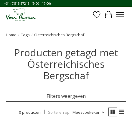
+31 (0)515 572461 (9:00 - 17:00)
Verlanglijst
Winkelwa
Home
/
Tags
/
Österreichisches Bergschaf
Producten getagd met
Österreichisches
Bergschaf
Filters weergeven
0 producten
Sorteren op
Meest bekeken