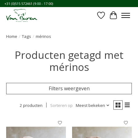
+31 (0)515 572461 (9:00 - 17:00)
Verlanglijst
Winkelwa
Home
/
Tags
/
mérinos
Producten getagd met
mérinos
Filters weergeven
2 producten
Sorteren op
Meest bekeken