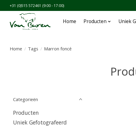
+31 (0)515 572461 (9:00 - 17:00)
Home
Producten
Uniek G
Home
/
Tags
/
Marron foncé
Prod
Categorieën
Producten
Uniek Gefotografeerd