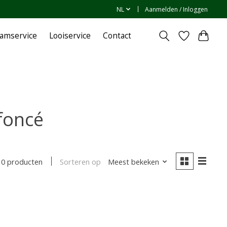
NL
Aanmelden / Inloggen
amservice
Looiservice
Contact
oncé
Sorteren op
Meest bekeken
0 producten