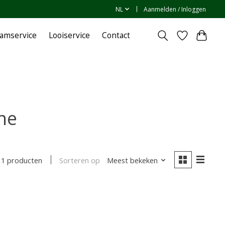
NL
Aanmelden / Inloggen
amservice
Looiservice
Contact
he
Sorteren op
Meest bekeken
1 producten