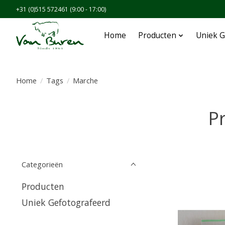
+31 (0)515 572461 (9:00 - 17:00)
Home
Producten
Uniek G
Home
/
Tags
/
Marche
P
Categorieën
Producten
Uniek Gefotografeerd