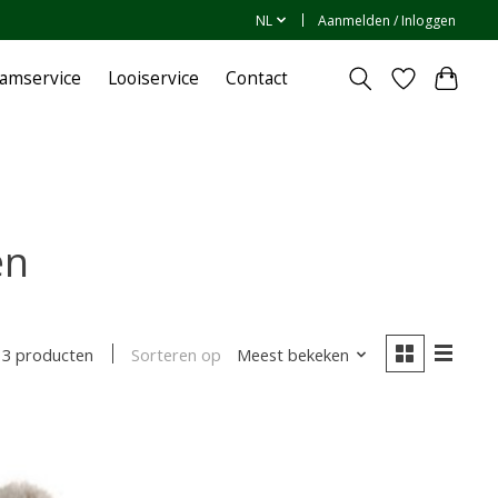
NL
Aanmelden / Inloggen
amservice
Looiservice
Contact
en
Sorteren op
Meest bekeken
3 producten