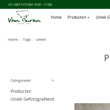
+31 (0)515 572461 (9:00 - 17:00)
Home
Producten
Uniek G
Home
/
Tags
/
Leinen
P
Categorieën
Producten
Uniek Gefotografeerd