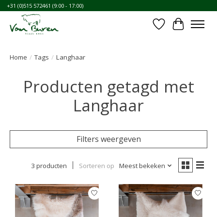
+31 (0)515 572461 (9:00 - 17:00)
Verlanglijst
Winkelwa
Home
/
Tags
/
Langhaar
Producten getagd met
Langhaar
Filters weergeven
3 producten
Sorteren op
Meest bekeken