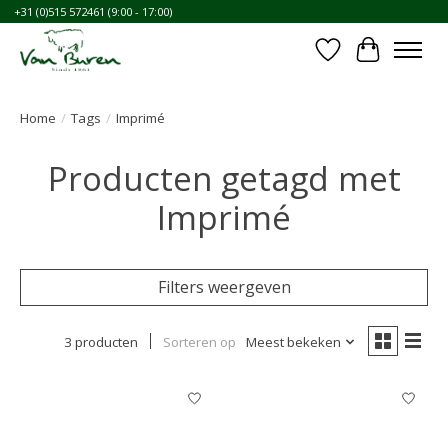
+31 (0)515 572461 (9:00 - 17:00)
Verlanglijst
Winkelwa
Home
/
Tags
/
Imprimé
Producten getagd met
Imprimé
Filters weergeven
3 producten
Sorteren op
Meest bekeken