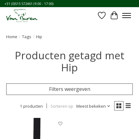
+31 (0)515 572461 (9:00 - 17:00)
Verlanglijst
Winkelwa
Home
/
Tags
/
Hip
Producten getagd met
Hip
Filters weergeven
1 producten
Sorteren op
Meest bekeken