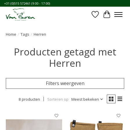
+31 (0)515 572461 (9:00 - 17:00)
Verlanglijst
Winkelwa
Home
/
Tags
/
Herren
Producten getagd met
Herren
Filters weergeven
8 producten
Sorteren op
Meest bekeken