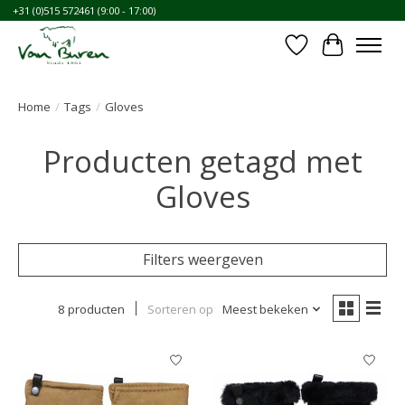
+31 (0)515 572461 (9:00 - 17:00)
Verlanglijst
Winkelwa
Home
/
Tags
/
Gloves
Producten getagd met
Gloves
Filters weergeven
8 producten
Sorteren op
Meest bekeken