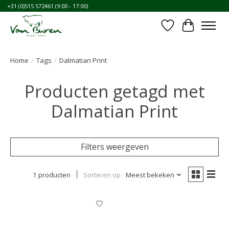
+31 (0)515 572461 (9:00 - 17:00)
Verlanglijst
Winkelwa
Home
/
Tags
/
Dalmatian Print
Producten getagd met
Dalmatian Print
Filters weergeven
1 producten
Sorteren op
Meest bekeken