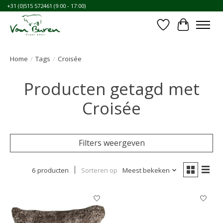
+31 (0)515 572461 (9:00 - 17:00)
Verlanglijst
Winkelwa
Home
/
Tags
/
Croisée
Producten getagd met
Croisée
Filters weergeven
6 producten
Sorteren op
Meest bekeken