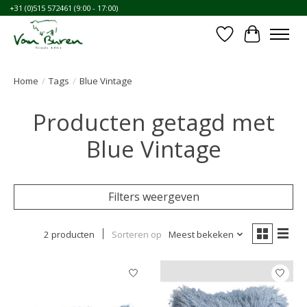
+31 (0)515 572461 (9:00 - 17:00)
Verlanglijst
Winkelwa
Home
/
Tags
/
Blue Vintage
Producten getagd met
Blue Vintage
Filters weergeven
2 producten
Sorteren op
Meest bekeken