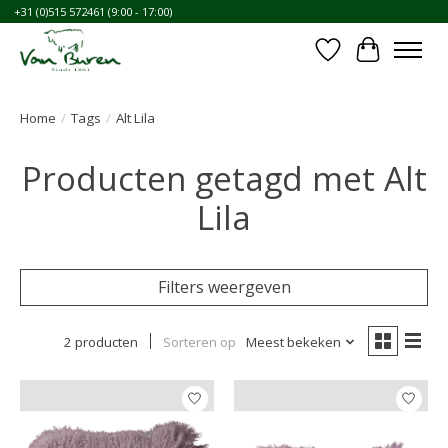
+31 (0)515 572461 (9:00 - 17:00)
Verlanglijst
Winkelwa
Home
/
Tags
/
Alt Lila
Producten getagd met Alt
Lila
Filters weergeven
2 producten
Sorteren op
Meest bekeken