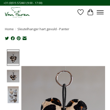
+31 (0)515 572461 (9:00 - 17:00)
Verlanglijst
Winkelwa
Home
/
Sleutelhanger hart gevuld - Panter
Product image slideshow Items