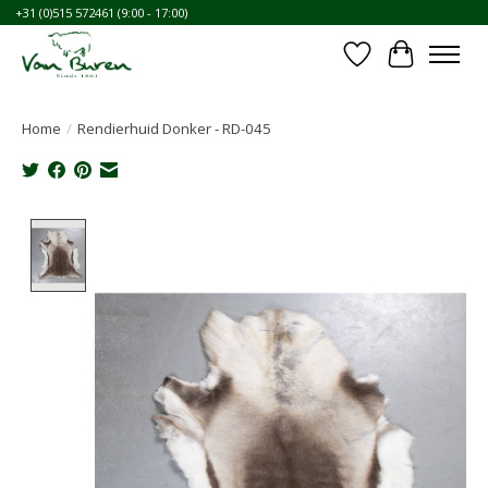
+31 (0)515 572461 (9:00 - 17:00)
Verlanglijst
Winkelwa
Home
/
Rendierhuid Donker - RD-045
Product image slideshow Items