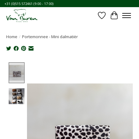
+31 (0)515 572461 (9:00 - 17:00)
Verlanglijst
Winkelwa
Home
/
Portemonnee - Mini dalmatiër
Product image slideshow Items