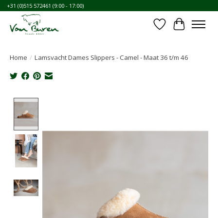
+31 (0)515 572461 (9:00 - 17:00)
Verlanglijst
Winkelwa
Home
/
Lamsvacht Dames Slippers - Camel - Maat 36 t/m 46
Product image slideshow Items