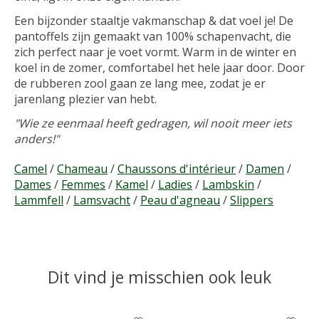
Een bijzonder staaltje vakmanschap & dat voel je! De
pantoffels zijn gemaakt van 100% schapenvacht, die
zich perfect naar je voet vormt. Warm in de winter en
koel in de zomer, comfortabel het hele jaar door. Door
de rubberen zool gaan ze lang mee, zodat je er
jarenlang plezier van hebt.
"Wie ze eenmaal heeft gedragen, wil nooit meer iets
anders!"
Camel
/
Chameau
/
Chaussons d'intérieur
/
Damen
/
Dames
/
Femmes
/
Kamel
/
Ladies
/
Lambskin
/
Lammfell
/
Lamsvacht
/
Peau d'agneau
/
Slippers
Dit vind je misschien ook leuk
Items van productcarrousel