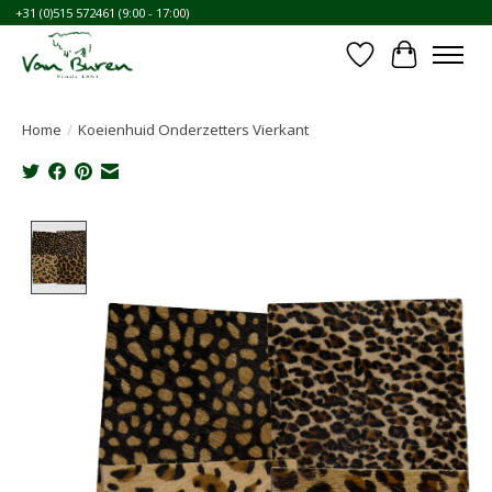
+31 (0)515 572461 (9:00 - 17:00)
Verlanglijst
Winkelwa
Home
/
Koeienhuid Onderzetters Vierkant
Product image slideshow Items