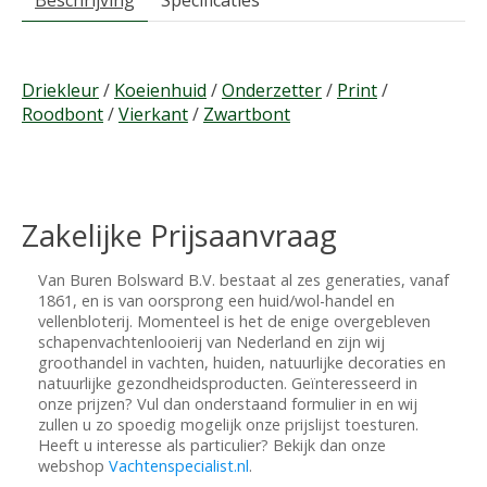
Beschrijving
Specificaties
Driekleur
/
Koeienhuid
/
Onderzetter
/
Print
/
Roodbont
/
Vierkant
/
Zwartbont
Zakelijke Prijsaanvraag
Van Buren Bolsward B.V. bestaat al zes generaties, vanaf
1861, en is van oorsprong een huid/wol-handel en
vellenbloterij. Momenteel is het de enige overgebleven
schapenvachtenlooierij van Nederland en zijn wij
groothandel in vachten, huiden, natuurlijke decoraties en
natuurlijke gezondheidsproducten. Geïnteresseerd in
onze prijzen? Vul dan onderstaand formulier in en wij
zullen u zo spoedig mogelijk onze prijslijst toesturen.
Heeft u interesse als particulier? Bekijk dan onze
webshop
Vachtenspecialist.nl
.