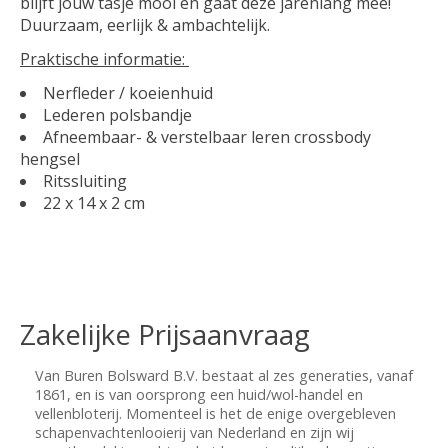
blijft jouw tasje mooi en gaat deze jarenlang mee!
Duurzaam, eerlijk & ambachtelijk.
Praktische informatie:
Nerfleder / koeienhuid
Lederen polsbandje
Afneembaar- & verstelbaar leren crossbody
hengsel
Ritssluiting
22 x 14 x 2 cm
Zakelijke Prijsaanvraag
Van Buren Bolsward B.V. bestaat al zes generaties, vanaf
1861, en is van oorsprong een huid/wol-handel en
vellenbloterij. Momenteel is het de enige overgebleven
schapenvachtenlooierij van Nederland en zijn wij