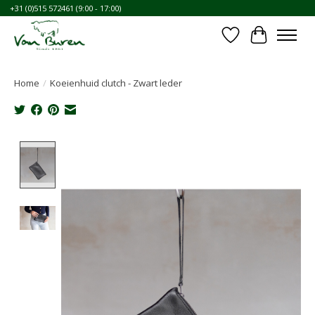
+31 (0)515 572461 (9:00 - 17:00)
Verlanglijst
Winkelwa
Home
/
Koeienhuid clutch - Zwart leder
Product image slideshow Items