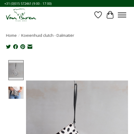
+31 (0)515 572461 (9:00 - 17:00)
Verlanglijst
Winkelwa
Home
/
Koeienhuid clutch - Dalmatiër
Product image slideshow Items