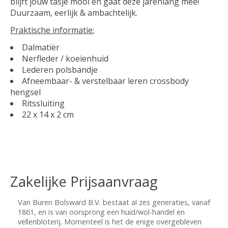
blijft jouw tasje mooi en gaat deze jarenlang mee!
Duurzaam, eerlijk & ambachtelijk.
Praktische informatie:
Dalmatiër
Nerfleder / koeienhuid
Lederen polsbandje
Afneembaar- & verstelbaar leren crossbody
hengsel
Ritssluiting
22 x 14 x 2 cm
Zakelijke Prijsaanvraag
Van Buren Bolsward B.V. bestaat al zes generaties, vanaf
1861, en is van oorsprong een huid/wol-handel en
vellenbloterij. Momenteel is het de enige overgebleven