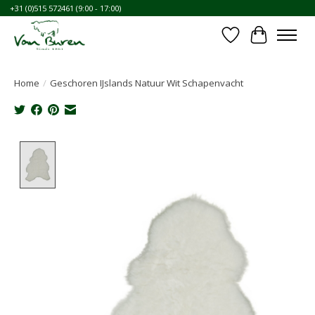
+31 (0)515 572461 (9:00 - 17:00)
Verlanglijst
Winkelwa
Home
/
Geschoren IJslands Natuur Wit Schapenvacht
Product image slideshow Items