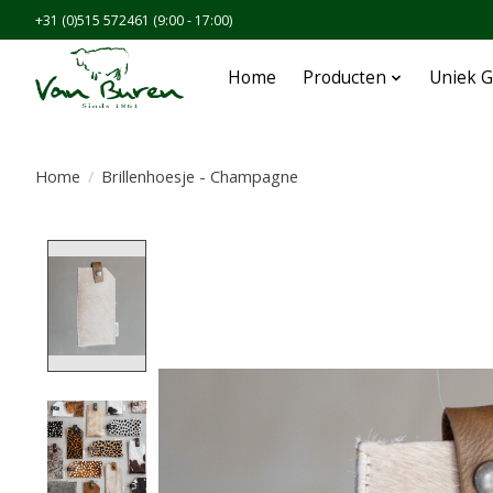
+31 (0)515 572461 (9:00 - 17:00)
Home
Producten
Uniek G
Home
/
Brillenhoesje - Champagne
Product image slideshow Items