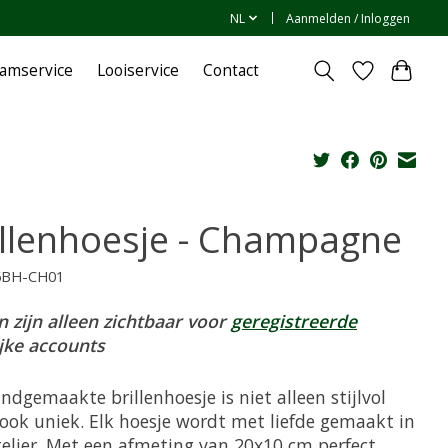
NL
Aanmelden / Inloggen
amservice
Looiservice
Contact
illenhoesje - Champagne
6BH-CH01
n zijn alleen zichtbaar voor
geregistreerde
ijke accounts
ndgemaakte brillenhoesje is niet alleen stijlvol
ook uniek. Elk hoesje wordt met liefde gemaakt in
telier. Met een afmeting van 20x10 cm perfect