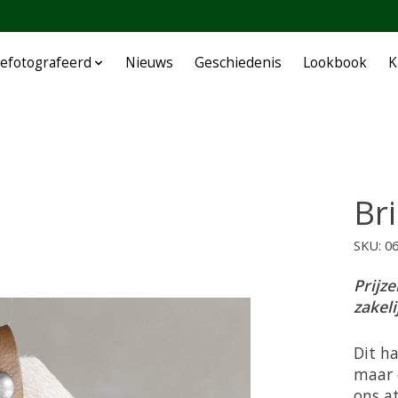
efotografeerd
Nieuws
Geschiedenis
Lookbook
K
Br
SKU: 0
Prijze
zakel
Dit ha
maar 
ons a