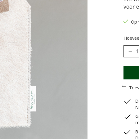
voor e
Op 
Hoeveel
Toev
D
N
G
m
B
D