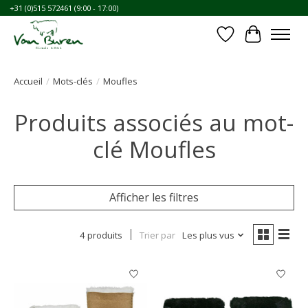
+31 (0)515 572461 (9:00 - 17:00)
Liste de souhait
Panier
Accueil
/
Mots-clés
/
Moufles
Produits associés au mot-
clé Moufles
Afficher les filtres
4 produits
Trier par
Les plus vus