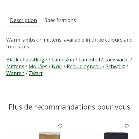
Description
Spécifications
Warm lambskin mittens, available in three colours and
four sizes.
Black
/
Fäustlinge
/
Lambskin
/
Lammfell
/
Lamsvacht
/
Mittens
/
Moufles
/
Noir
/
Peau d'agneau
/
Schwarz
/
Wanten
/
Zwart
Plus de recommandations pour vous
Articles du carrousel de produits