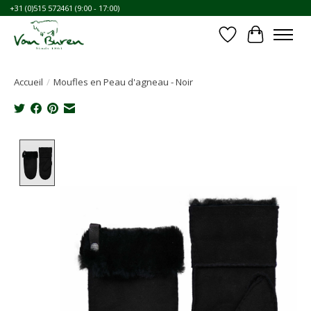
+31 (0)515 572461 (9:00 - 17:00)
Liste de souhait
Panier
Accueil
/
Moufles en Peau d'agneau - Noir
Product image slideshow Items