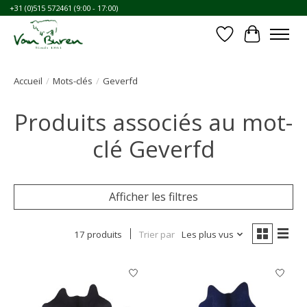
+31 (0)515 572461 (9:00 - 17:00)
Liste de souhait
Panier
Accueil
/
Mots-clés
/
Geverfd
Produits associés au mot-
clé Geverfd
Afficher les filtres
17 produits
Trier par
Les plus vus