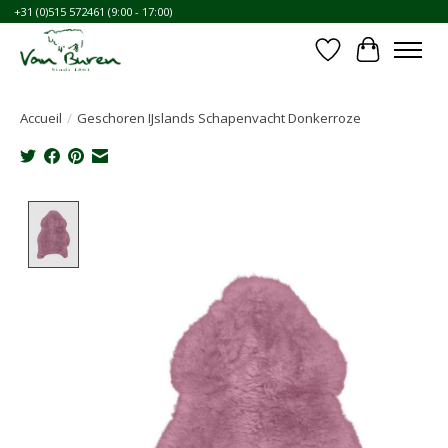
+31 (0)515 572461 (9:00 - 17:00)
Liste de souhait
Panier
Accueil
/
Geschoren IJslands Schapenvacht Donkerroze
Product image slideshow Items