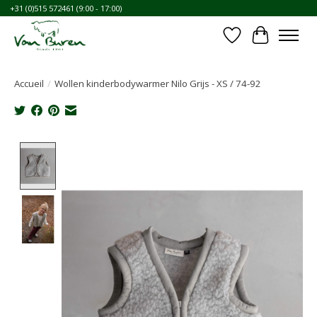
+31 (0)515 572461 (9:00 - 17:00)
Liste de souhait
Panier
Accueil
/
Wollen kinderbodywarmer Nilo Grijs - XS / 74-92
Product image slideshow Items